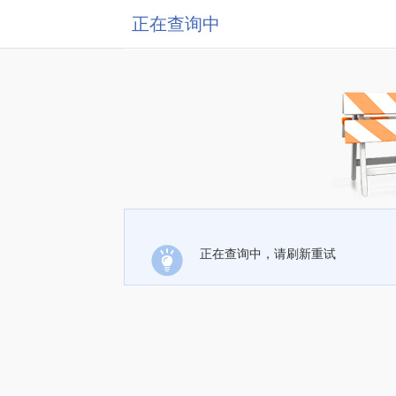
正在查询中
正在查询中，请刷新重试